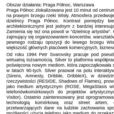
Obszar działania: Praga Północ, Warszawa
Praga Północ zlokalizowana jest 10 minut od centru
na prawym brzegu rzeki Wisły. Atmosfera przedwoj
dzielnicy Praga Północ. Kontrast pomiędzy bi
architektonicznymi jest jednym z bardziej interesuj
Zamienia się też ona powoli w “dzielnicę artystów”. Os
zajmujący się organizowaniem koncertów, warsztatów
pewnego rodzaju opozycji do lewego brzegu Wisły
większość głównych placówek komercyjnych, bizneso
Od roku 1994 Petr Svarovsky pracuje pod pseudo
wirtualną tożsamością. Silver to platforma współpr
poświęcona nowym mediom, która zapoczątkowała sw
w latach 90-tych. Silver praował na polu interakty
(Sirens, Amnesty, Dribble, DribbleX), w dziedzi
rzeczywistości (RESIDE, Shadows of Flames), prowa
jako medium artystycznym (ROSE, MegaStasis wi
telefonówkomórkowych do projektów artystycznych
Visitor). Ostatnio zainteresowany jest oprogramow
technologią komórkową oraz street artem, 
przetwarzających dane na ludzkie zachowania społ
możliwości użycia telefonu jako medium do przekaz