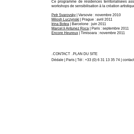
Ce programme de résidences territorialisées ass
workshops de sensibilisation à la création artistiq
Petr Svarovsky
| Varsovie : novembre 2010
Milosh Luczynski
| Prague : avril 2011
Irina Botea
| Barcelone : juin 2011
Marcel.li Antunez Roca
| Paris : septembre 2011
Encore Heureux
| Timisoara : novembre 2011
CONTACT
PLAN DU SITE
Dédale | Paris | Tél : +33 (0) 6 31 13 35 74 | conta