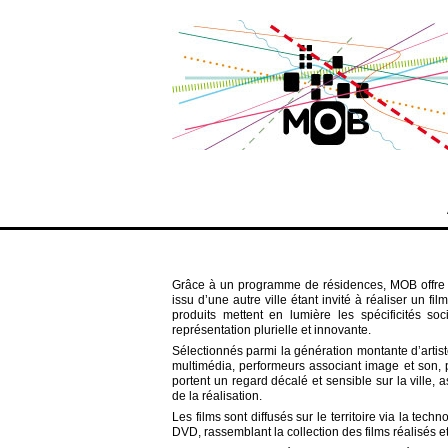
Grâce à un programme de résidences, MOB offre des
issu d’une autre ville étant invité à réaliser un fil
produits mettent en lumière les spécificités soci
représentation plurielle et innovante.
Sélectionnés parmi la génération montante d’artistes
multimédia, performeurs associant image et son, p
portent un regard décalé et sensible sur la ville, a
de la réalisation.
Les films sont diffusés sur le territoire via la techn
DVD, rassemblant la collection des films réalisés et